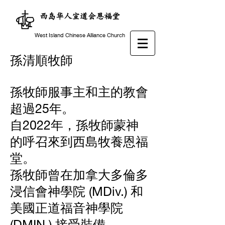
西岛华人宣道会恩福堂
West Island Chinese Alliance Church
孫清順牧師
孫牧師服事主和主的教會
超過25年。
自2022年，孫牧師蒙神
的呼召來到西島牧養恩福
堂。
孫牧師曾在加拿大多倫多
浸信會神學院 (MDiv.) 和
美國正道福音神學院
(DMIN.) 接受裝備。